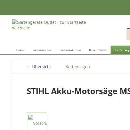
Home
Rasenroboter
Rasentraktoren
Rasenmäher
Kettensäg
Übersicht
Kettensägen
STIHL Akku-Motorsäge MSA 