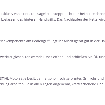
exklusiv von STIHL. Die Sägekette stoppt nicht nur bei ausreiche
Loslassen des hinteren Handgriffs. Das Nachlaufen der Kette wir
omponente am Bediengriff liegt Ihr Arbeitsgerät gut in der Hand 
kzeuglosen Tankverschlusses öffnen und schließen Sie Öl- und K
HL Motorsäge besitzt ein ergonomisch geformtes Griffrohr und e
ung arbeiten Sie in allen Lagen angenehm, kräfteschonend und s