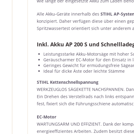
wie lange der eingesetzte Akku zum Laden benöt
Alle Akku-Geräte innerhalb des
STIHL AP-Syste
konzipiert. Daher verfügen diese über einen ge
Spritzwassertest orientiert sich unter anderem
Inkl. Akku AP 200 S und Schnelllade
Leistungsstarke Akku-Motorsäge mit hoher Sch
Geräuscharmer EC-Motor für den Einsatz in
Geringes Gewicht für ermüdungsfreie Sägea
Ideal für dicke Äste oder leichte Stämme
STIHL Kettenschnellspannung
WERKZEUGLOS SÄGEKETTE NACHSPANNEN. Dank der
Ein Drehen des Verstellrads nach links entspann
fest, fixiert sich die Führungsschiene automatisc
EC-Motor
WARTUNGSARM UND EFFIZIENT. Dank der kompakt
energieeffizientes Arbeiten. Zudem besitzt die