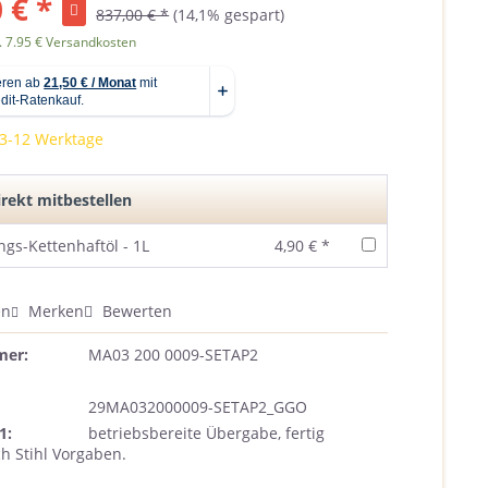
 € *
837,00 € *
(14,1% gespart)
. 7.95 € Versandkosten
 3-12 Werktage
rekt mitbestellen
ngs-Kettenhaftöl - 1L
4,90 € *
en
Merken
Bewerten
mer:
MA03 200 0009-SETAP2
29MA032000009-SETAP2_GGO
1:
betriebsbereite Übergabe, fertig
h Stihl Vorgaben.