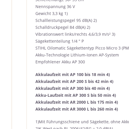
Nennspannung 36 V
Gewicht 3,3 kg 1)
Schallleistungspegel 95 dB(A) 2)
Schalldruckpegel 84 dB(A) 2)
Vibrationswert links/rechts 4,6/3,9 m/s² 3)
Sägekettenteilung 1/4 " P
STIHL Oilomatic Sägekettentyp Picco Micro 3 (PM
Akku-Technologie Lithium-Ionen AP-System
Empfohlener Akku AP 300
Akkulaufzeit mit AP 100 bis 18 min 4)
Akkulaufzeit mit AP 200 S bis 42 min 4)
Akkulaufzeit mit AP 300 bis 40 min 4)
Akku-Laufzeit mit AP 300 S bis 50 min 4)
Akkulaufzeit mit AR 2000 L bis 175 min 4)
Akkulaufzeit mit AR 3000 L bis 260 min 4)
1)Mit Führungsschiene und Sägekette, ohne Akk
2)K-Wert nach RL 2006/42/EG = 2,0 dB(A)