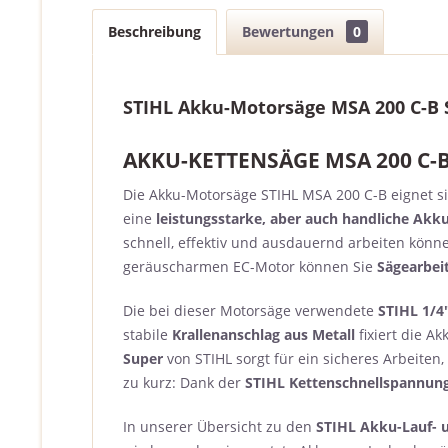
Beschreibung
Bewertungen
0
STIHL Akku-Motorsäge MSA 200 C-B Se
AKKU-KETTENSÄGE MSA 200 C-B
Die Akku-Motorsäge STIHL MSA 200 C-B eignet s
eine
leistungsstarke, aber auch handliche Akku
schnell, effektiv und ausdauernd arbeiten kön
geräuscharmen EC-Motor können Sie
Sägearbei
Die bei dieser Motorsäge verwendete
STIHL 1/4
stabile
Krallenanschlag aus Metall
fixiert die A
Super
von STIHL sorgt für ein sicheres Arbeite
zu kurz: Dank der
STIHL Kettenschnellspannun
In unserer Übersicht zu den
STIHL Akku-Lauf- 