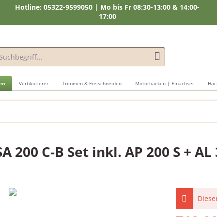
Hotline: 05322-9599050 | Mo bis Fr 08:30-13:00 & 14:00-
17:00
en
Vertikutierer
Trimmen & Freischneiden
Motorhacken | Einachser
Häc
200 C-B Set inkl. AP 200 S + AL
Dieser