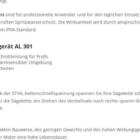
igt.
ms
sind für professionelle Anwender und für den täglichen Einsatz
prüften Spritzwasserschutz. Die Wirksamkeit wird durch anspruch
 am IPX4-Standard.
gerät AL 301
nittleistung für Profis
 lärmsensibler Umgebung
rbeiten
 STIHL Kettenschnellspannung spannen Sie Ihre Sägekette schn
t die Sägekette, ein Drehen des Verstellrads nach rechts spannt d
h.
en Bauweise, des geringen Gewichts und des hohen Wirkungsgra
ser Motor eine hohe Lebensdauer.