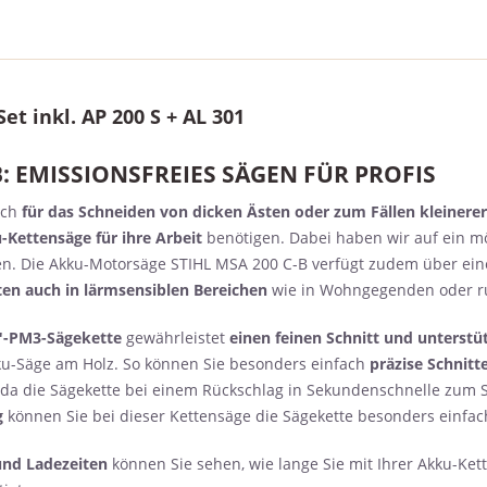
t inkl. AP 200 S + AL 301
: EMISSIONSFREIES SÄGEN FÜR PROFIS
ich
für das Schneiden von dicken Ästen oder zum Fällen kleiner
-Kettensäge für ihre Arbeit
benötigen. Dabei haben wir auf ein m
nen. Die Akku-Motorsäge STIHL MSA 200 C-B verfügt zudem über ei
ten auch in lärmsensiblen Bereichen
wie in Wohngegenden oder r
"-PM3-Sägekette
gewährleistet
einen feinen Schnitt und unterstüt
kku-Säge am Holz. So können Sie besonders einfach
präzise Schnitt
n, da die Sägekette bei einem Rückschlag in Sekundenschnelle zum
g
können Sie bei dieser Kettensäge die Sägekette besonders einfa
und Ladezeiten
können Sie sehen, wie lange Sie mit Ihrer Akku-Ke