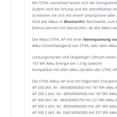
Mit STIHL connected lassen sich der Energiever
Zudem sind die Ortung und die Identifikation ei
So können Sie sich mit einem Smartphone oder 
Sind alle Akkus in
Bluetooth©
-Reichweite, zum 
Ebenso können Sie überprüfen, ob alle Akkus wi
Die Akkus STIHL AP mit einer
Nennspannung von
Akku-Schnellladegerät von STIHL oder dem Akku
Leistungsstarker und langlebiger Lithium-Ionen
187 Wh Akku-Energie bei 1,3 kg Gewicht
Kompatibel mit allen Akku-Geräten des STIHL A
Die STIHL Akkus AP sind mit folgenden Energiei
AP 200 (Art.-Nr. 48504006560) mit 187 Wh Akku-E
AP 200 S (Art.-Nr. 48504006568) mit 187 Wh Akku
AP 300 (Art.-Nr. 48504006570) mit 227 Wh Akku-E
AP 300 S (Art.-Nr. 48504006585) mit 281 Wh Akku
AP 500 S (Art.-Nr. EA014006500) mit 337 Wh Akku