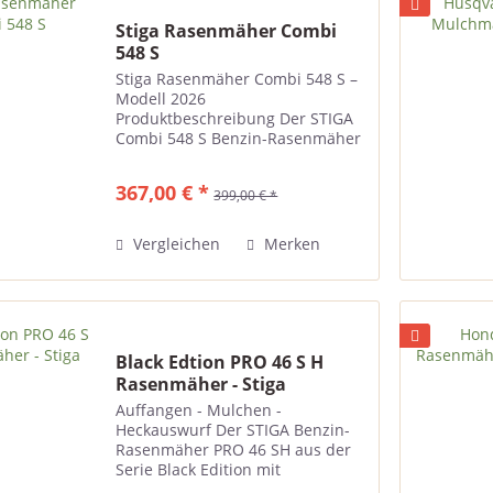
Stiga Rasenmäher Combi
548 S
Stiga Rasenmäher Combi 548 S –
Modell 2026
Produktbeschreibung Der STIGA
Combi 548 S Benzin-Rasenmäher
– Modell 2026 – ist ein
leistungsstarker, selbstfahrender
367,00 € *
399,00 € *
Rasenmäher mit Mulchkit für die
komfortable Pflege von
Rasenflächen bis...
Vergleichen
Merken
Black Edtion PRO 46 S H
Rasenmäher - Stiga
Auffangen - Mulchen -
Heckauswurf Der STIGA Benzin-
Rasenmäher PRO 46 SH aus der
Serie Black Edition mit
zusätzlichen Hinterradantrieb ist