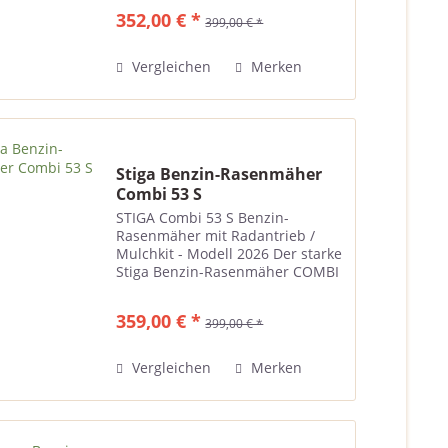
speziell für das Mulchen
352,00 € *
399,00 € *
entwickelt wurde. Mit seiner
innovativen...
Vergleichen
Merken
Stiga Benzin-Rasenmäher
Combi 53 S
STIGA Combi 53 S Benzin-
Rasenmäher mit Radantrieb /
Mulchkit - Modell 2026 Der starke
Stiga Benzin-Rasenmäher COMBI
53 S macht die Rasenpflege zum
Vergnügen. So garantiert er,
359,00 € *
399,00 € *
durch seinen Radantrieb und
einer beachtlichen
Schnittbreite...
Vergleichen
Merken