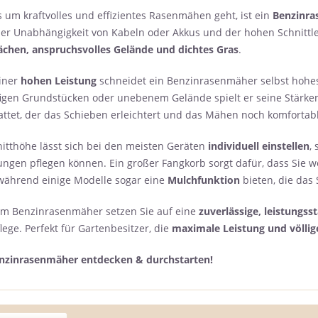
 um kraftvolles und effizientes Rasenmähen geht, ist ein
Benzinr
der Unabhängigkeit von Kabeln oder Akkus und der hohen Schnittlei
ächen, anspruchsvolles Gelände und dichtes Gras
.
iner
hohen Leistung
schneidet ein Benzinrasenmäher selbst hohe
figen Grundstücken oder unebenem Gelände spielt er seine Stärken
attet, der das Schieben erleichtert und das Mähen noch komfortab
nitthöhe lässt sich bei den meisten Geräten
individuell einstellen
,
lungen pflegen können. Ein großer Fangkorb sorgt dafür, dass Sie
während einige Modelle sogar eine
Mulchfunktion
bieten, die das
em Benzinrasenmäher setzen Sie auf eine
zuverlässige, leistungss
ege. Perfekt für Gartenbesitzer, die
maximale Leistung und völli
enzinrasenmäher entdecken & durchstarten!