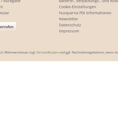
 / Rückgabe
Batterie-, Verpackungs-, und Alt
ht
Cookie-Einstellungen
mular
Husqvarna PDI Informationen
Newsletter
Datenschutz
derrufen
Impressum
etzl. Mehrwertsteuer zzgl.
Versandkosten
und ggf. Nachnahmegebühren, wenn nic