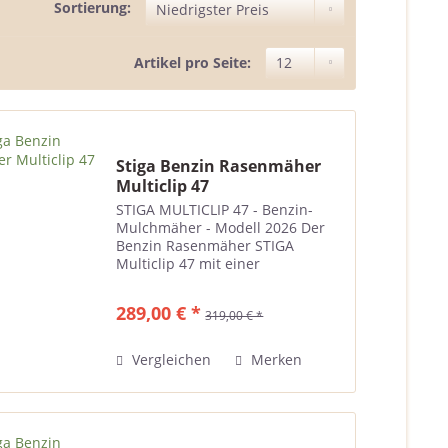
Sortierung:
Artikel pro Seite:
Stiga Benzin Rasenmäher
Multiclip 47
STIGA MULTICLIP 47 - Benzin-
Mulchmäher - Modell 2026 Der
Benzin Rasenmäher STIGA
Multiclip 47 mit einer
Schnittbreite von 45 cm wurde
speziell für das Mulchen
289,00 € *
319,00 € *
entwickelt, bei dem Grasabfälle
fein zerkleinert und als
Rasendünger wieder...
Vergleichen
Merken