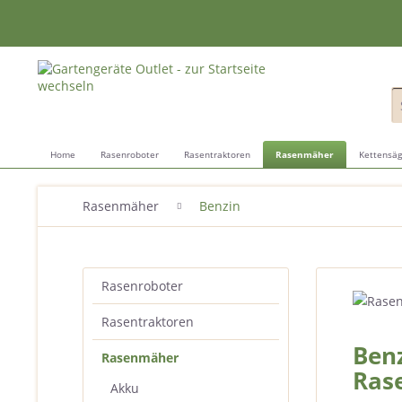
Home
Rasenroboter
Rasentraktoren
Rasenmäher
Kettensä
Rasenmäher
Benzin
Rasenroboter
Rasentraktoren
Ben
Rasenmäher
Rase
Akku