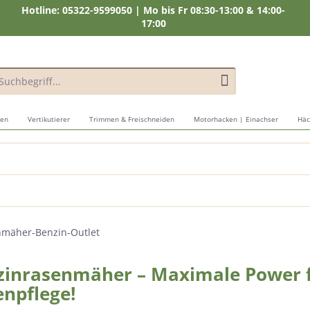
Hotline: 05322-9599050 | Mo bis Fr 08:30-13:00 & 14:00-
17:00
gen
Vertikutierer
Trimmen & Freischneiden
Motorhacken | Einachser
Häc
zinrasenmäher – Maximale Power f
npflege!