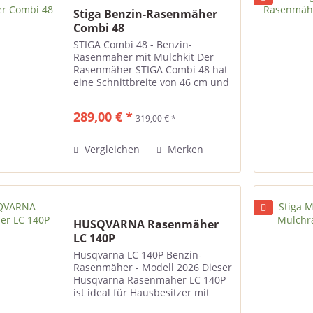
Stiga Benzin-Rasenmäher
Combi 48
STIGA Combi 48 - Benzin-
Rasenmäher mit Mulchkit Der
Rasenmäher STIGA Combi 48 hat
eine Schnittbreite von 46 cm und
einen hybriden 60 Liter Fangkorb
mit Füllstandsanzeiger. Der
289,00 € *
319,00 € *
zuverlässige Stiga ST 140 LS OHV
mit Autochoke mit einer...
Vergleichen
Merken
HUSQVARNA Rasenmäher
LC 140P
Husqvarna LC 140P Benzin-
Rasenmäher - Modell 2026 Dieser
Husqvarna Rasenmäher LC 140P
ist ideal für Hausbesitzer mit
kleinerem Garten. Der Mäher ist