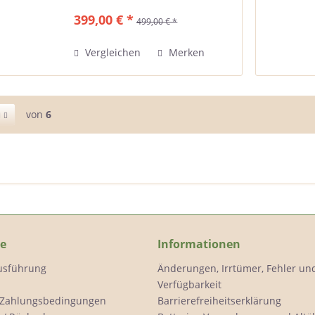
ausgestattet mit einem Honda
399,00 € *
499,00 € *
GCVx145 OHV Autochoke Motor.
Dieser exklusive Black Edition
Rasenmäher...
Vergleichen
Merken
von
6
ce
Informationen
Ausführung
Änderungen, Irrtümer, Fehler un
Verfügbarkeit
 Zahlungsbedingungen
Barrierefreiheitserklärung