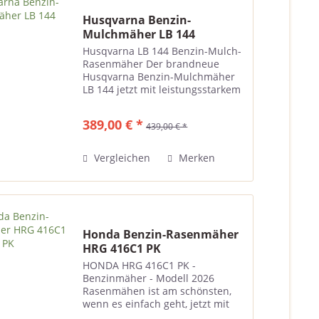
Husqvarna Benzin-
Mulchmäher LB 144
Husqvarna LB 144 Benzin-Mulch-
Rasenmäher Der brandneue
Husqvarna Benzin-Mulchmäher
LB 144 jetzt mit leistungsstarkem
Husqvarna HS123A / 123ccm 1,95
kW / 2,6 PS mit großer
389,00 € *
439,00 € *
Mulchleistung und leichtem
Start. Leichtes Kompositdeck
und...
Vergleichen
Merken
Honda Benzin-Rasenmäher
HRG 416C1 PK
HONDA HRG 416C1 PK -
Benzinmäher - Modell 2026
Rasenmähen ist am schönsten,
wenn es einfach geht, jetzt mit
den neuen Motoren GCV 160.