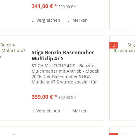
mit einem robusten
341,00 € *
399,00 € *
Stahlmähwerk und einem
weichen Griff ausgestattet. Die
zentrale...
Vergleichen
Merken
Stiga Benzin-Rasenmäher
Multiclip 47 S
STIGA MULTICLIP 47 S - Benzin-
Mulchmäher mit Antrieb - Modell
2026 D er Rasenmäher STIGA
Multiclip 47 S wurde speziell für
das Mulchen entwickelt. Hier
wird eine Technik verwendet, bei
359,00 € *
369,00 € *
der Grasabfälle fein zerkleinert
und als Rasendünger...
Vergleichen
Merken