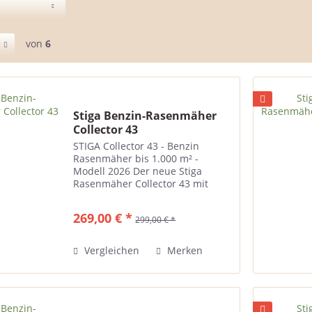
von
6
Stiga Benzin-Rasenmäher
Collector 43
STIGA Collector 43 - Benzin
Rasenmäher bis 1.000 m² -
Modell 2026 Der neue Stiga
Rasenmäher Collector 43 mit
Benzinmotor Stiga ST 120/ 123
ccm Autochoke und einer
269,00 € *
299,00 € *
Schnittbreite von 41 cm, zentraler
Schnitthöhenverstellung,
Tragegriff zum...
Vergleichen
Merken