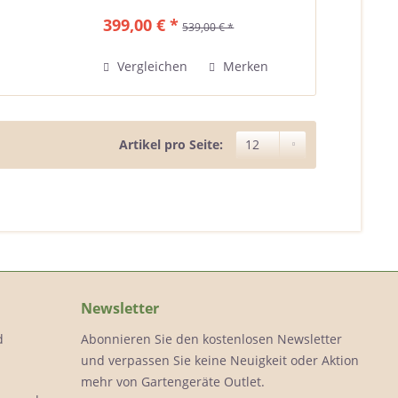
Rasenmähen ist am schönsten,
399,00 € *
539,00 € *
wenn es einfach geht. Deshalb ist
Mähen mit den Honda IZY-
Rasenmähern...
Vergleichen
Merken
Artikel pro Seite:
Newsletter
d
Abonnieren Sie den kostenlosen Newsletter
und verpassen Sie keine Neuigkeit oder Aktion
mehr von Gartengeräte Outlet.