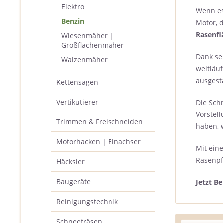
Elektro
Wenn es
Benzin
Motor, 
Rasenfl
Wiesenmäher |
Großflächenmäher
Dank se
Walzenmäher
weitläu
ausgest
Kettensägen
Vertikutierer
Die Sch
Vorstel
Trimmen & Freischneiden
haben, 
Motorhacken | Einachser
Mit ein
Rasenpfl
Häcksler
Baugeräte
Jetzt B
Reinigungstechnik
Schneefräsen