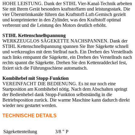
HOHE LEISTUNG. Dank der STIHL Vier-Kanal-Technik arbeiten
Sie mit Ihrem Gerät besonders kraftstoffarm und leistungsstark. Die
vier Überströmkanäle führen das Kraftstoff-Luft-Gemisch gezielt
und komprimierter in den Zylinder, was den Kraftstoff optimal
verbrennt und die Leistung des Motors deutlich erhöht.
STIHL Kettenschnellspannung
WERKZEUGLOS SÄGEKETTE NACHSPANNEN. Dank der
STIHL Kettenschnellspannung spannen Sie Ihre Sägekette schnell
und werkzeuglos mit dem Stellrad nach. Ein Drehen des Verstellrads
nach links entspannt die Sägekette, ein Drehen des Verstellrads nach
rechts spannt die Sägekette. Drehen Sie den Kettenraddeckel fest,
fixiert sich die Führungsschiene automatisch.
Kombihebel mit Stopp-Funktion
VEREINFACHT DIE BEDIENUNG. Es ist nur noch eine
Startposition am Kombihebel nötig. Nach dem Abschalten springt
der Bedienhebel dank Stopp-Funktion selbstständig in die
Betriebsposition zurück. Die warme Maschine kann dadurch direkt
wieder neu gestartet werden.
TECHNISCHE DETAILS
Sägekettenteilung
3/8 " P