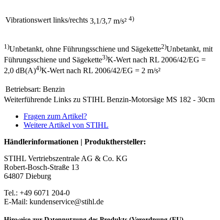
4)
Vibrationswert links/rechts
3,1/3,7 m/s²
1)
2)
Unbetankt, ohne Führungsschiene und Sägekette
Unbetankt, mit
3)
Führungsschiene und Sägekette
K-Wert nach RL 2006/42/EG =
4)
2,0 dB(A)
K-Wert nach RL 2006/42/EG = 2 m/s²
Betriebsart:
Benzin
Weiterführende Links zu STIHL Benzin-Motorsäge MS 182 - 30cm
Fragen zum Artikel?
Weitere Artikel von STIHL
Händlerinformationen | Produkthersteller:
STIHL Vertriebszentrale AG & Co. KG
Robert-Bosch-Straße 13
64807 Dieburg
Tel.: +49 6071 204-0
E-Mail: kundenservice@stihl.de
Hinweise zur Datennutzung des Produkts (Verordnung (EU)