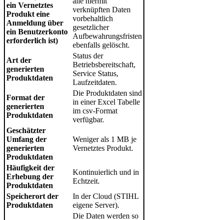
alle hiermit
ein Vernetztes
verknüpften Daten
Produkt eine
vorbehaltlich
Anmeldung über
gesetzlicher
ein Benutzerkonto
Aufbewahrungsfristen
erforderlich ist)
ebenfalls gelöscht.
Status der
Art der
Betriebsbereitschaft,
generierten
Service Status,
Produktdaten
Laufzeitdaten.
Die Produktdaten sind
Format der
in einer Excel Tabelle
generierten
im csv-Format
Produktdaten
verfügbar.
Geschätzter
Umfang der
Weniger als 1 MB je
generierten
Vernetztes Produkt.
Produktdaten
Häufigkeit der
Kontinuierlich und in
Erhebung der
Echtzeit.
Produktdaten
Speicherort der
In der Cloud (STIHL
Produktdaten
eigene Server).
Die Daten werden so