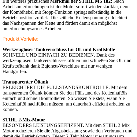
Ein weiteres praktisches
Merkmal der STIHL MS 182:
Nach
Arbeitsunterbrechungen ist der Motor sofort wieder startklar, denn
der Kombihebel mit Stopp-Funktion springt selbständig in die
Betriebsposition zurück. Die seitliche Kettenspannung erleichtert
das Nachspannen der Kette und fördert damit ein möglichst
unterbrechungsarmes Arbeiten.
Produkt Vorteile:
Werkzeugloser Tankverschluss für Öl- und Kraftstoffe
SCHNELL UND EINFACH ZU BEDIENEN. Dank des
werkzeuglosen Tankverschlusses öffnen und schließen Sie Öl- und
Kraftstofftank dank Bajonett-Verschluss mit nur wenigen
Handgriffen.
Transparenter Öltank
ERLEICHTERT DIE FÜLLSTANDSKONTROLLE. Mit dem
transparenten Öltank können Sie den Füllstand des Kettenhaftöls
einfach und schnell kontrollieren. So wissen Sie stets, wann Sie
Kettenhaftöl nachfüllen müssen, um dauerhaft effizient arbeiten zu
können.
STIHL 2-Mix-Motor
BESONDERS LEISTUNGSEFFIZENT. Mit dem STIHL 2-Mix-
Motor reduzieren Sie die Abgasbelastung sowie den Verbrauch und
damit die Betriebskosten. Dieser 2-Takt-Motor ist wartungsarm