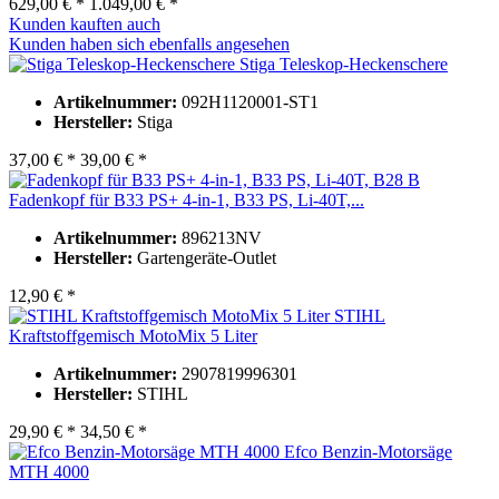
629,00 € *
1.049,00 € *
Kunden kauften auch
Kunden haben sich ebenfalls angesehen
Stiga Teleskop-Heckenschere
Artikelnummer:
092H1120001-ST1
Hersteller:
Stiga
37,00 € *
39,00 € *
Fadenkopf für B33 PS+ 4-in-1, B33 PS, Li-40T,...
Artikelnummer:
896213NV
Hersteller:
Gartengeräte-Outlet
12,90 € *
STIHL
Kraftstoffgemisch MotoMix 5 Liter
Artikelnummer:
2907819996301
Hersteller:
STIHL
29,90 € *
34,50 € *
Efco Benzin-Motorsäge
MTH 4000