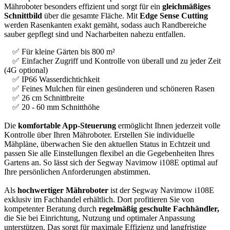
Mähroboter besonders effizient und sorgt für ein
gleichmäßiges
Schnittbild
über die gesamte Fläche. Mit
Edge Sense Cutting
werden Rasenkanten exakt gemäht, sodass auch Randbereiche
sauber gepflegt sind und Nacharbeiten nahezu entfallen.
✅ Für kleine Gärten bis 800 m²
✅ Einfacher Zugriff und Kontrolle von überall und zu jeder Zeit
(4G optional)
✅ IP66 Wasserdichtichkeit
✅ Feines Mulchen für einen gesünderen und schöneren Rasen
✅ 26 cm Schnittbreite
✅ 20 - 60 mm Schnitthöhe
Die
komfortable App-Steuerung
ermöglicht Ihnen jederzeit volle
Kontrolle über Ihren Mähroboter. Erstellen Sie individuelle
Mähpläne, überwachen Sie den aktuellen Status in Echtzeit und
passen Sie alle Einstellungen flexibel an die Gegebenheiten Ihres
Gartens an. So lässt sich der Segway Navimow i108E optimal auf
Ihre persönlichen Anforderungen abstimmen.
Als
hochwertiger Mähroboter
ist der Segway Navimow i108E
exklusiv im Fachhandel erhältlich. Dort profitieren Sie von
kompetenter Beratung durch
regelmäßig geschulte Fachhändler,
die Sie bei Einrichtung, Nutzung und optimaler Anpassung
unterstützen. Das sorgt für maximale Effizienz und langfristige