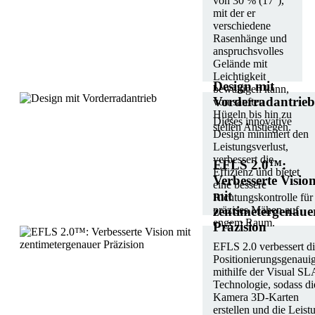
von 30 % (17°),
mit der er
verschiedene
Rasenhänge und
anspruchsvolles
Gelände mit
Leichtigkeit
Design mit
bewältigen kann,
Vorderradantrieb
von sanften
Hügeln bis hin zu
Dieses innovative
steilen Anstiegen.
Design minimiert den
Leistungsverlust,
verbessert die
EFLS 2.0™:
Effizienz und bietet
Verbesserte Visio
eine bessere
mit
Richtungskontrolle für
präzises Mähen auf
zentimetergenaue
engem Raum.
Präzision
EFLS 2.0 verbessert d
Positionierungsgenauig
mithilfe der Visual S
Technologie, sodass di
Kamera 3D-Karten
erstellen und die Leist