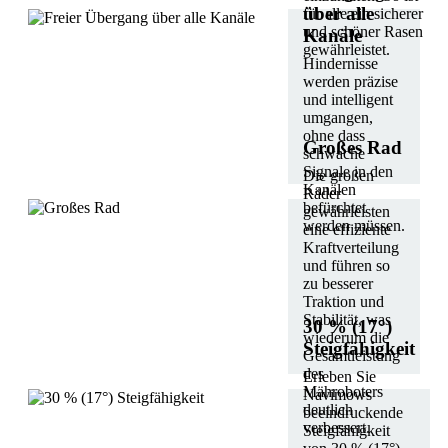
über alle
für alle ein sicherer
und schöner Rasen
Kanäle
gewährleistet.
Hindernisse
werden präzise
und intelligent
umgangen,
ohne dass
Großes Rad
schwache
Signale in den
Die großen
Kanälen
Räder
befürchtet
gewährleisten
werden müssen.
eine effiziente
Kraftverteilung
und führen so
zu besserer
Traktion und
Stabilität, was
30 % (17°)
wiederum die
Steigfähigkeit
Gesamtleistung
des
Erleben Sie
Mähroboters
Navimows
deutlich
beeindruckende
verbessert.
Steigfähigkeit