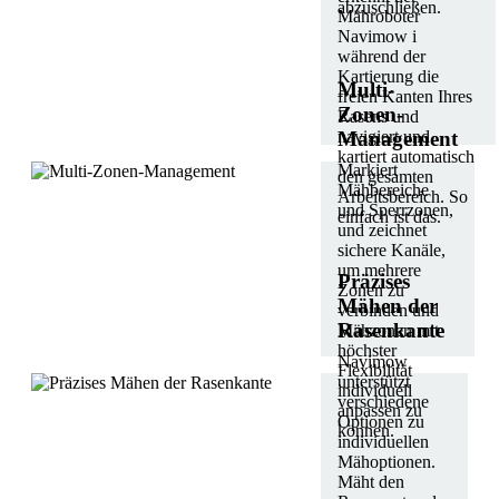
abzuschließen.
Mähroboter
Navimow i
während der
Kartierung die
Multi-
freien Kanten Ihres
Zonen-
Rasens und
navigiert und
Management
kartiert automatisch
Markiert
den gesamten
Mähbereiche
Arbeitsbereich. So
und Sperrzonen,
einfach ist das.
und zeichnet
sichere Kanäle,
um mehrere
Präzises
Zonen zu
Mähen der
verbinden und
Rasenkante
Mähzonen mit
höchster
Navimow
Flexibilität
unterstützt
individuell
verschiedene
anpassen zu
Optionen zu
können.
individuellen
Mähoptionen.
Mäht den