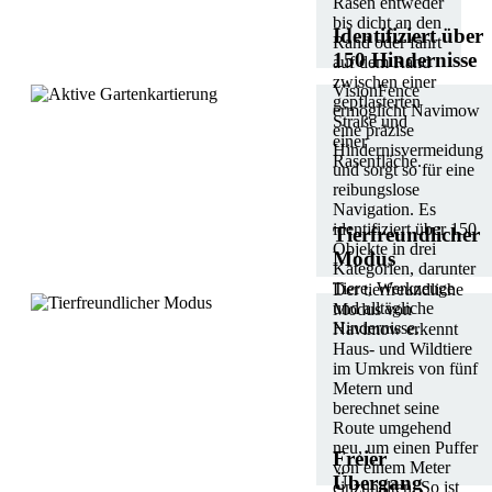
Rasen entweder
bis dicht an den
Identifiziert über
Rand oder fährt
150 Hindernisse
auf dem Rand
zwischen einer
VisionFence
gepflasterten
ermöglicht Navimow
Straße und
eine präzise
einer
Hindernisvermeidung
Rasenfläche.
und sorgt so für eine
reibungslose
Navigation. Es
identifiziert über 150
Tierfreundlicher
Objekte in drei
Modus
Kategorien, darunter
Tiere, Werkzeuge
Der tierfreundliche
und alltägliche
Modus von
Hindernisse.
Navimow erkennt
Haus- und Wildtiere
im Umkreis von fünf
Metern und
berechnet seine
Route umgehend
neu, um einen Puffer
Freier
von einem Meter
Übergang
einzuhalten. So ist