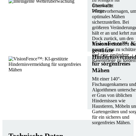
dauerhafte
Überwacht
Pflege.
Wettervorhersagen, u
optimales Mähen
sicherzustellen. Bei
größeren Veränderung
hält er an und kehrt z
Dock zurück, um den
VisionFence™: K
Rasen vor Schäden du
nasses Gras zu schütz
gestützte
und eine gesündere
Hindernisvermei
Rasenpflege zu fördern
für sorgenfreies
Mähen
Mit einer 140°-
Fischaugenkamera und
Algorithmen untersche
er Gras von üblichen
Hindernissen wie
Haustieren, Möbeln u
Gartengeräten und sorg
für ein sicheres und
sorgenfreies Mähen.