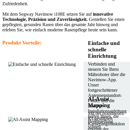
Zufriedenheit.
Mit dem Segway Navimow i108E setzen Sie auf
innovative
Technologie, Präzision und Zuverlässigkeit.
Genießen Sie einen
gepflegten, gesunden Rasen über das gesamte Jahr hinweg und
erleben Sie, wie einfach moderne Rasenpflege heute sein kann.
Produkt Vorteile:
Einfache und
schnelle
Einrichtung
Verbinden und
steuern Sie Ihren
Mähroboter über die
Navimow-App.
Unser
fortgeschrittener
Antennenstandort-
AI-Assist
Finder und die
Mapping
intuitive
Installationsanleitung
Mit der brandneuen
helfen Ihnen, die
KI-gestützten
Bereitstellung
Kartierungsfunktion
schnell
erkennt der