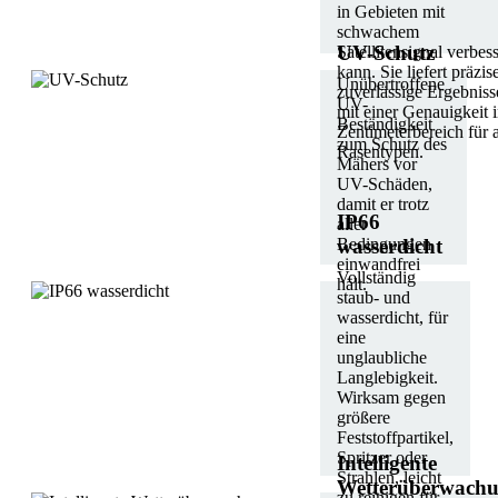
in Gebieten mit
schwachem
UV-Schutz
Satellitensignal verbes
kann. Sie liefert präzis
Unübertroffene
zuverlässige Ergebniss
UV-
mit einer Genauigkeit 
Beständigkeit
Zentimeterbereich für a
zum Schutz des
Rasentypen.
Mähers vor
UV-Schäden,
damit er trotz
IP66
aller
Bedingungen
wasserdicht
einwandfrei
Vollständig
hält.
staub- und
wasserdicht, für
eine
unglaubliche
Langlebigkeit.
Wirksam gegen
größere
Feststoffpartikel,
Spritzer oder
Intelligente
Strahlen, leicht
Wetterüberwach
zu reinigen für