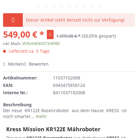
Dieser Artikel steht derzeit nicht zur Verfügung!
549,00 € *
1.099,00 € *
(50,05% gespart)
inkl. MwSt.
VERSANDKOSTENFREI
Lieferzeit ca. 5 Tage
Merken
Bewerten
Artikelnummer:
11037102008
EAN:
6943475858124
Interne Nr.:
8411037102008
Beschreibung
Der neue KR122E Rasenroboter aus dem Hause KRESS ist
noch smarter...
mehr
Kress Mission KR122E Mähroboter
Der neue
KR122E Rasenroboter
aus dem Hause
KRESS
ist