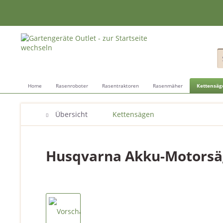
Home
Rasenroboter
Rasentraktoren
Rasenmäher
Kettensäg
Übersicht
Kettensägen
Husqvarna Akku-Motorsäg