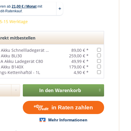
 5-15 Werktage
rekt mitbestellen
Husqvarna Akku Schnellladegerät QC250
89,00 € *
 Akku BLi30
259,00 € *
 Akku Ladegerät C80
49,99 € *
 Akku B140X
179,00 € *
ngs-Kettenhaftöl - 1L
4,90 € *
In den
Warenkorb