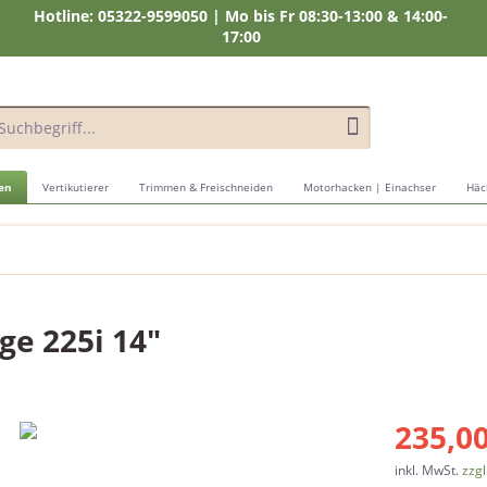
Hotline: 05322-9599050 | Mo bis Fr 08:30-13:00 & 14:00-
17:00
en
Vertikutierer
Trimmen & Freischneiden
Motorhacken | Einachser
Häc
e 225i 14"
235,00
inkl. MwSt.
zzgl