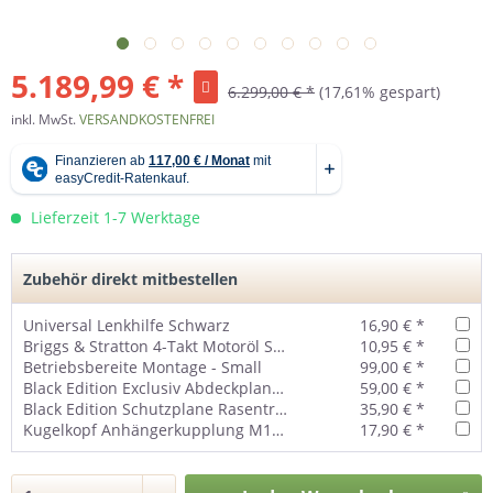
5.189,99 € *
6.299,00 € *
(17,61% gespart)
inkl. MwSt.
VERSANDKOSTENFREI
Lieferzeit 1-7 Werktage
Zubehör direkt mitbestellen
Universal Lenkhilfe Schwarz
16,90 € *
Briggs & Stratton 4-Takt Motoröl SAE 30 1 Liter - 100007e
10,95 € *
Betriebsbereite Montage - Small
99,00 € *
Black Edition Exclusiv Abdeckplane (groß) für Aufsitzmäher
59,00 € *
Black Edition Schutzplane Rasentraktor - groß
35,90 € *
Kugelkopf Anhängerkupplung M19 Universal
17,90 € *