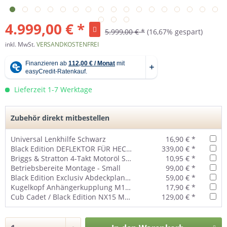
4.999,00 € *
5.999,00 € *
(16,67% gespart)
inkl. MwSt.
VERSANDKOSTENFREI
Lieferzeit 1-7 Werktage
Zubehör direkt mitbestellen
Universal Lenkhilfe Schwarz
16,90 € *
Black Edition DEFLEKTOR FÜR HECKAUSWURF 95 / 106cm - 196-552-000
339,00 € *
Briggs & Stratton 4-Takt Motoröl SAE 30 1 Liter - 100007e
10,95 € *
Betriebsbereite Montage - Small
99,00 € *
Black Edition Exclusiv Abdeckplane (groß) für Aufsitzmäher
59,00 € *
Kugelkopf Anhängerkupplung M19 Universal
17,90 € *
Cub Cadet / Black Edition NX15 Mulch-Kit 106cm - 196-550-000
129,00 € *