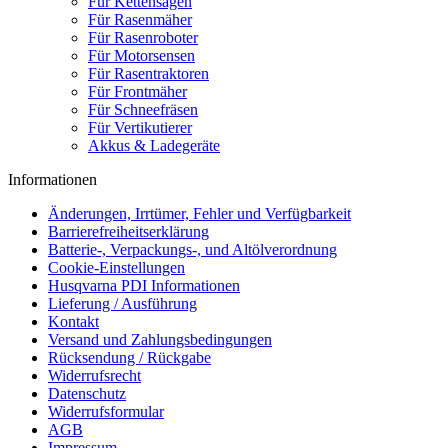
Für Kettensägen
Für Rasenmäher
Für Rasenroboter
Für Motorsensen
Für Rasentraktoren
Für Frontmäher
Für Schneefräsen
Für Vertikutierer
Akkus & Ladegeräte
Informationen
Änderungen, Irrtümer, Fehler und Verfügbarkeit
Barrierefreiheitserklärung
Batterie-, Verpackungs-, und Altölverordnung
Cookie-Einstellungen
Husqvarna PDI Informationen
Lieferung / Ausführung
Kontakt
Versand und Zahlungsbedingungen
Rücksendung / Rückgabe
Widerrufsrecht
Datenschutz
Widerrufsformular
AGB
Impressum