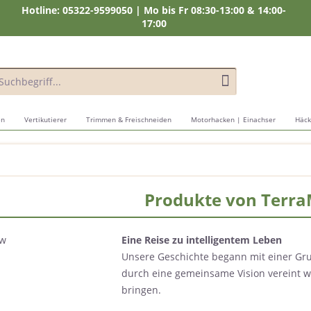
Hotline: 05322-9599050 | Mo bis Fr 08:30-13:00 & 14:00-
17:00
en
Vertikutierer
Trimmen & Freischneiden
Motorhacken | Einachser
Häck
Produkte von Terr
Eine Reise zu intelligentem Leben
Unsere Geschichte begann mit einer Gru
durch eine gemeinsame Vision vereint wa
bringen.