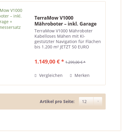
TerraMow V1000
Mähroboter – inkl. Garage
+...
TerraMow V1000 Mähroboter
Kabelloses Mähen mit KI-
gestützter Navigation für Flächen
bis 1.200 m² JETZT 50 EURO
SPAREN MIT DEM
GUTSCHEINCODE "terramow50"!
1.149,00 € *
1.299,00 € *
Produktbeschreibung Der
TerraMow V1000 Mähroboter ist
die smarte Lösung für alle,...
Vergleichen
Merken
Artikel pro Seite: