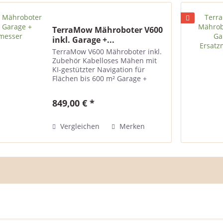
TerraMow Mähroboter V600
inkl. Garage +...
TerraMow V600 Mähroboter inkl.
Zubehör Kabelloses Mähen mit
KI-gestützter Navigation für
Flächen bis 600 m² Garage +
Ersatzmesserklingen inklusiv
JETZT 50 EURO SPAREN MIT DEM
849,00 € *
GUTSCHEINCODE "terramow50"!
Produktbeschreibung Der
TerraMow...
Vergleichen
Merken