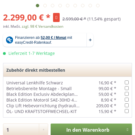
2.299,00 € *
2.599,00 € *
(11,54% gespart)
inkl. MwSt.
zzgl. 98 € Versandkosten
Lieferzeit 1-7 Werktage
Zubehör direkt mitbestellen
Universal Lenkhilfe Schwarz
16,90 € *
Betriebsbereite Montage - Small
99,00 € *
Black Edition Exclusiv Abdeckplane (groß) für Aufsitzmäher
59,00 € *
Black Edition Motoröl SAE-30HD 4MAX 1 Liter
8,90 € *
Clip Lift Hebevorrichtung (hydraulisch) für Aufsitzmäher
209,00 € *
ÖL- UND KRAFTSTOFFWECHSEL-KIT
15,90 € *
In den
Warenkorb