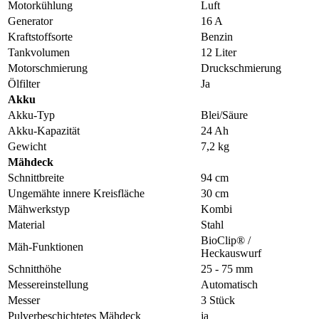
Motorkühlung
Luft
Generator
16 A
Kraftstoffsorte
Benzin
Tankvolumen
12 Liter
Motorschmierung
Druckschmierung
Ölfilter
Ja
Akku
Akku-Typ
Blei/Säure
Akku-Kapazität
24 Ah
Gewicht
7,2 kg
Mähdeck
Schnittbreite
94 cm
Ungemähte innere Kreisfläche
30 cm
Mähwerkstyp
Kombi
Material
Stahl
BioClip® /
Mäh-Funktionen
Heckauswurf
Schnitthöhe
25 - 75 mm
Messereinstellung
Automatisch
Messer
3 Stück
Pulverbeschichtetes Mähdeck
ja