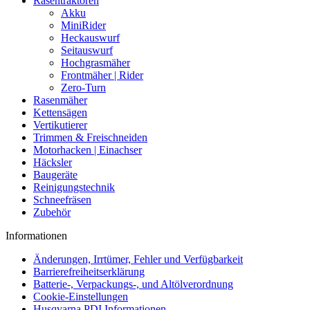
Rasentraktoren
Akku
MiniRider
Heckauswurf
Seitauswurf
Hochgrasmäher
Frontmäher | Rider
Zero-Turn
Rasenmäher
Kettensägen
Vertikutierer
Trimmen & Freischneiden
Motorhacken | Einachser
Häcksler
Baugeräte
Reinigungstechnik
Schneefräsen
Zubehör
Informationen
Änderungen, Irrtümer, Fehler und Verfügbarkeit
Barrierefreiheitserklärung
Batterie-, Verpackungs-, und Altölverordnung
Cookie-Einstellungen
Husqvarna PDI Informationen