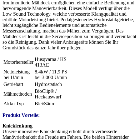
frontmontierte Mähdeck ermöglichen eine einfache Bedienung und
hervorragende Manövrierbarkeit. Dieses Modell verfügt über die
Low Sound Technology, welche verbesserte Klangqualität und
erhöhte Motorleistung bietet. Pedalgesteuertes Hydrostatikgetriebe,
leicht zugängliche Bedienelemente und automatische
Messerzuschaltung, machen das Mähen zum Vergnügen. Das
Mähdeck ist leicht in die Serviceposition zu bringen und vereinfacht
so die Reinigung. Dank vieler Anbaugeräte können Sie Ihr
Grundstück das ganze Jahr über pflegen.
Husqvarna / HS
Motorhersteller
413AE
Nettoleistung
8,4kW / 11,9 PS
bei U/min
bei 3.000 U/min
Getriebart
Hydrostatisch
BioClip® /
Mähmethoden
Heckauswurf
Akku Typ
Blei/Säure
Produkt Vorteile:
Knicklenkung
Unsere innovative Knicklenkung erhöht durch verbesserte
Manövrierbarkeit die Freude am Fahren. Die beiden Hinterräder