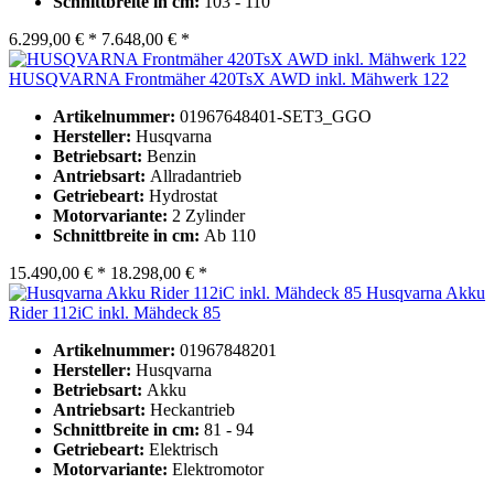
Schnittbreite in cm:
103 - 110
6.299,00 € *
7.648,00 € *
HUSQVARNA Frontmäher 420TsX AWD inkl. Mähwerk 122
Artikelnummer:
01967648401-SET3_GGO
Hersteller:
Husqvarna
Betriebsart:
Benzin
Antriebsart:
Allradantrieb
Getriebeart:
Hydrostat
Motorvariante:
2 Zylinder
Schnittbreite in cm:
Ab 110
15.490,00 € *
18.298,00 € *
Husqvarna Akku
Rider 112iC inkl. Mähdeck 85
Artikelnummer:
01967848201
Hersteller:
Husqvarna
Betriebsart:
Akku
Antriebsart:
Heckantrieb
Schnittbreite in cm:
81 - 94
Getriebeart:
Elektrisch
Motorvariante:
Elektromotor