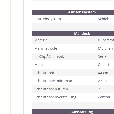
Antriebssystem
Antriebssystem
Schieben
Mähdeck
Material
Kunststof
Mähmethoden
Mulchen
BioClipÂ® Einsatz
Serie
Messer
Collect
Schnittbreite
44 cm
Schnitthöhe, min-max
22 - 72 
Schnitthöhenstufen
7
Schnitthöhenverstellung
Zentral
Ausstattung