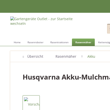
Home
Rasenroboter
Rasentraktoren
Rasenmäher
Kettensä
Übersicht
Rasenmäher
Akku
Husqvarna Akku-Mulchmä