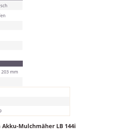
isch
fen
/ 203 mm
9
a Akku-Mulchmäher LB 144i