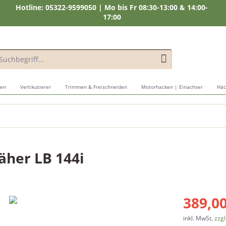
Hotline: 05322-9599050 | Mo bis Fr 08:30-13:00 & 14:00-
17:00
gen
Vertikutierer
Trimmen & Freischneiden
Motorhacken | Einachser
Häc
her LB 144i
389,00
inkl. MwSt.
zzgl