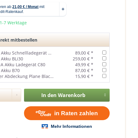
 1-7 Werktage
rekt mitbestellen
Husqvarna Akku Schnellladegerät QC250
89,00 € *
 Akku BLi30
259,00 € *
 Akku Ladegerät C80
49,99 € *
 Akku B70
87,00 € *
Rasenmäher Abdeckung Plane Black Edition
15,90 € *
In den
Warenkorb