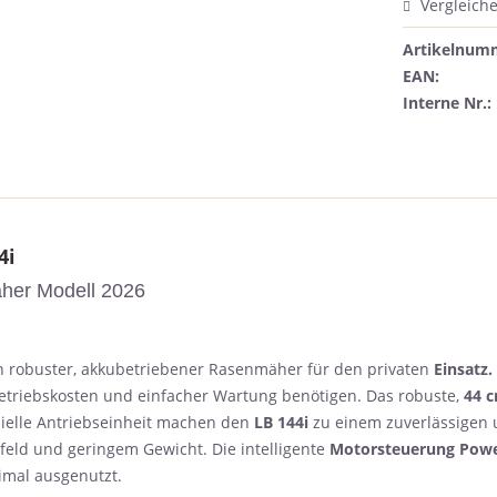
Vergleich
Artikelnum
EAN:
Interne Nr.:
4i
her Modell 2026
in robuster, akkubetriebener Rasenmäher für den privaten
Einsatz.
Betriebskosten und einfacher Wartung benötigen. Das robuste,
44 c
ielle Antriebseinheit machen den
LB 144i
zu einem zuverlässigen u
feld und geringem Gewicht. Die intelligente
Motorsteuerung Pow
imal ausgenutzt.