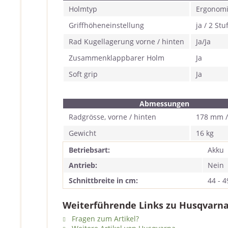
Holmtyp
Ergonom
Griffhöheneinstellung
ja / 2 Stu
Rad Kugellagerung vorne / hinten
Ja/Ja
Zusammenklappbarer Holm
Ja
Soft grip
Ja
Abmessungen
Radgrösse, vorne / hinten
178 mm 
Gewicht
16 kg
Betriebsart:
Akku
Antrieb:
Nein
Schnittbreite in cm:
44 - 4
Weiterführende Links zu Husqvarn
Fragen zum Artikel?