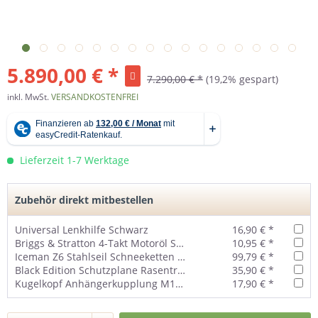
5.890,00 € *
7.290,00 € *
(19,2% gespart)
inkl. MwSt.
VERSANDKOSTENFREI
Lieferzeit 1-7 Werktage
Zubehör direkt mitbestellen
Universal Lenkhilfe Schwarz
16,90 € *
Briggs & Stratton 4-Takt Motoröl SAE 30 1 Liter - 100007e
10,95 € *
Iceman Z6 Stahlseil Schneeketten 20x10.0-8 inkl. Tasche
99,79 € *
Black Edition Schutzplane Rasentraktor - groß
35,90 € *
Kugelkopf Anhängerkupplung M19 Universal
17,90 € *