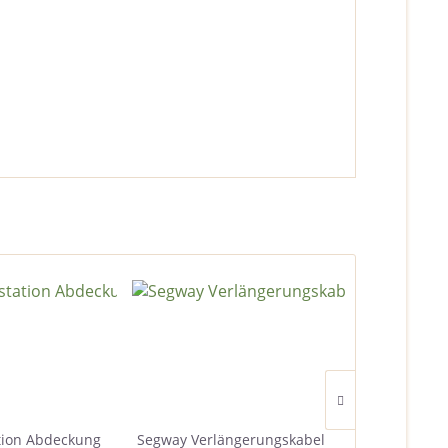
tion Abdeckung
Segway Verlängerungskabel
Segway Gar