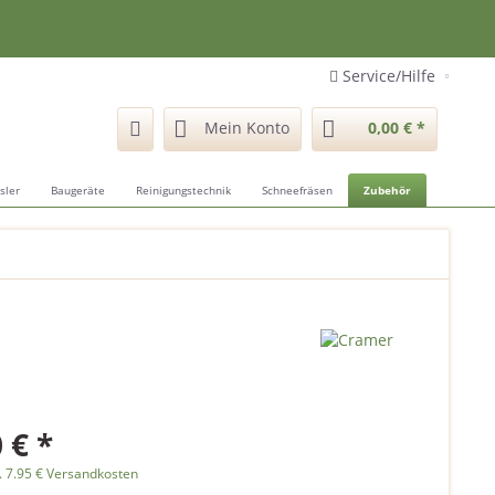
Service/Hilfe
Mein Konto
0,00 € *
sler
Baugeräte
Reinigungstechnik
Schneefräsen
Zubehör
 € *
. 7.95 € Versandkosten