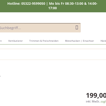
Hotline: 05322-9599050 | Mo bis Fr 08:30-13:00 & 14:00-
17:00
en
Vertikutierer
Trimmen & Freischneiden
Motorhacken | Einachser
Häck
L
199,00
inkl. MwSt.
zzgl