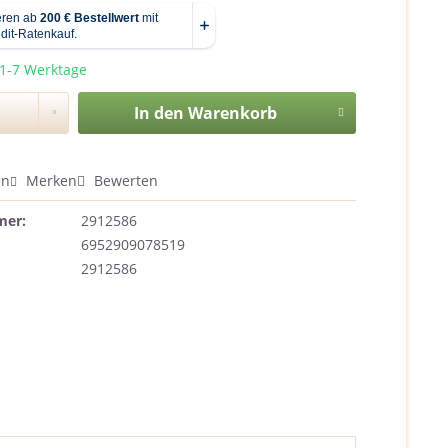
 1-7 Werktage
In den
Warenkorb
en
Merken
Bewerten
mer:
2912586
6952909078519
2912586